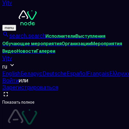
Vjtv
menu
search.search
Исполнители
Выступления
Обучающие мероприятия
Организации
Мероприятия
Видео
Новости
Галереи
Vjtv
ru
English
Беларус
Deutsche
Español
Français
Ελληνικ
Войти
или
Зарегистрироваться
Показать полное