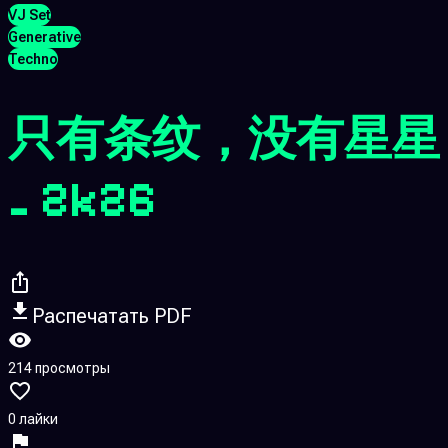
VJ Set
Generative
Techno
只有条纹，没有星星
_ 2k26
Распечатать PDF
214 просмотры
0 лайки