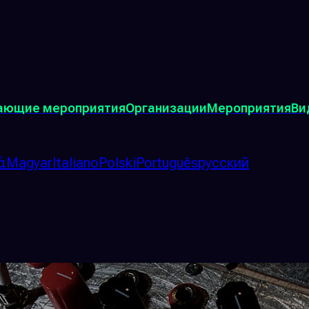
ающие мероприятия
Организации
Мероприятия
Ви
ά
Magyar
Italiano
Polski
Português
русский