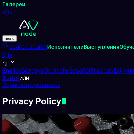
Галереи
Vjtv
menu
search.search
Исполнители
Выступления
Обуч
Vjtv
ru
English
Беларус
Deutsche
Español
Français
Ελληνικ
Войти
или
Зарегистрироваться
Privacy Policy