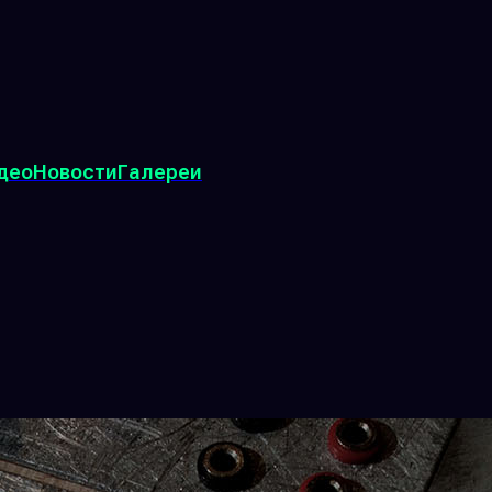
део
Новости
Галереи