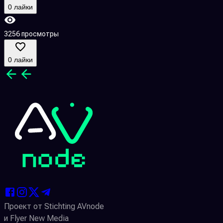
0 лайки
3256 просмотры
5
0 лайки
Проект от Stichting AVnode
и Flyer New Media