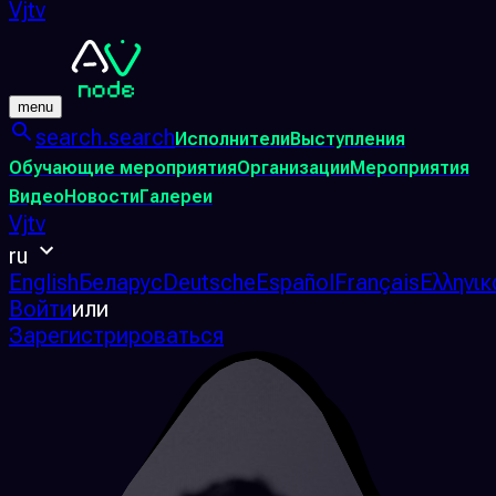
Vjtv
menu
search.search
Исполнители
Выступления
Обучающие мероприятия
Организации
Мероприятия
Видео
Новости
Галереи
Vjtv
ru
English
Беларус
Deutsche
Español
Français
Ελληνικ
Войти
или
Зарегистрироваться